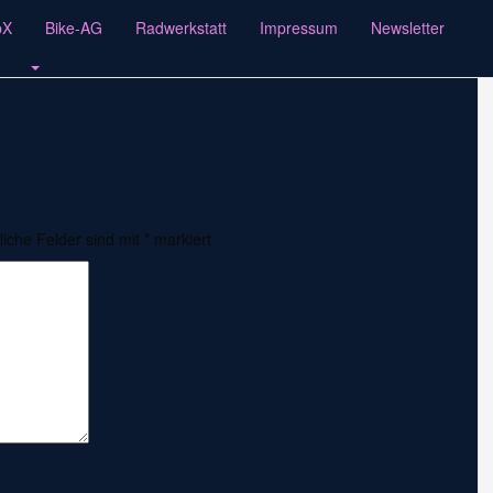
932
pX
Bike-AG
Radwerkstatt
Impressum
Newsletter
liche Felder sind mit
*
markiert