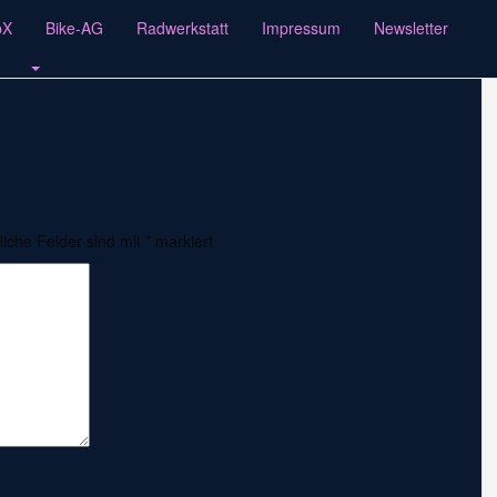
546
pX
Bike-AG
Radwerkstatt
Impressum
Newsletter
liche Felder sind mit
*
markiert