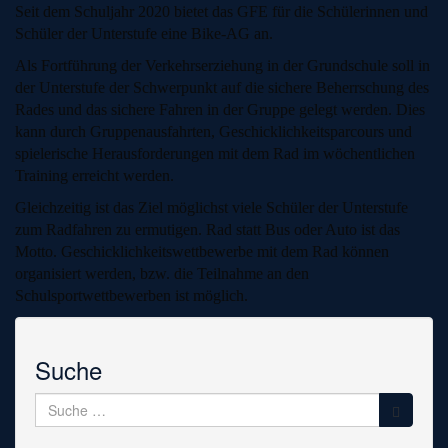
Seit dem Schuljahr 2020 bietet das GFE für die Schülerinnen und
Schüler der Unterstufe eine Bike-AG an.
Als Fortführung der Verkehrserziehung in der Grundschule soll in
der Unterstufe der Schwerpunkt auf die sichere Beherrschung des
Rades und das sichere Fahren in der Gruppe gelegt werden. Dies
kann durch Gruppenausfahrten, Geschicklichkeitsparcours und
spielerische Herausforderungen mit dem Rad im wöchentlichen
Training erreicht werden.
Gleichzeitig ist das Ziel möglichst viele Schüler der Unterstufe
zum Radfahren zu ermutigen. Rad statt Bus oder Auto ist das
Motto. Geschicklichkeitswettbewerbe mit dem Rad können
organisiert werden, bzw. die Teilnahme an den
Schulsportwettbewerben ist möglich.
Suche
Suche
nach: