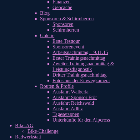
Finanzen
Geocache
Blog
Sponsoren & Schirmherren
Sponsoren
Schirmherren
Galerie
Erste Testtour
Sponsorenevent
Arbeitsnachmittag – 9.11.15
Erster Trainingsnachmittag
Zweiter Trainingsnachmittag &
Leistungsdiagnostik
Dritter Trainingsnachmittag
Fotos aus der Einwegkamera
Routen & Profile
Ausfahrt Walberla
Ausfahrt Sponsor Frör
Ausfahrt Reichswald
Ausfahrt Adlitz
Tagesetappen
Unterkünfte für den Alpcross
Bike-AG
Bike-Challenge
Radwerkstatt