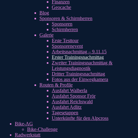
Finanzen
Geocache
Blog
Sponsoren & Schirmherren
Sponsoren
Schirmherren
Galerie
Erste Testtour
Sponsorenevent
Arbeitsnachmittag – 9.11.15
Erster Trainingsnachmittag
Zweiter Trainingsnachmittag &
Leistungsdiagnostik
Dritter Trainingsnachmittag
Fotos aus der Einwegkamera
Routen & Profile
Ausfahrt Walberla
Ausfahrt Sponsor Frör
Ausfahrt Reichswald
Ausfahrt Adlitz
Tagesetappen
Unterkünfte für den Alpcross
Bike-AG
Bike-Challenge
Radwerkstatt