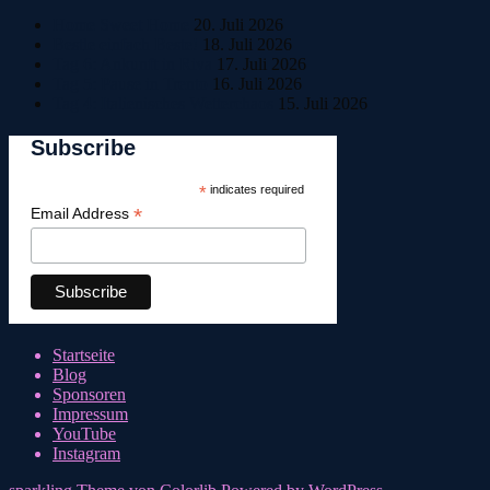
Home Sweet Home
20. Juli 2026
Bestle einfach Beste!
18. Juli 2026
Tag 6: Ankunft in Riva
17. Juli 2026
Tag 5: Pause in Trento
16. Juli 2026
Tag 4: Italienisches Wetterchaos
15. Juli 2026
Subscribe
*
indicates required
*
Email Address
Startseite
Blog
Sponsoren
Impressum
YouTube
Instagram