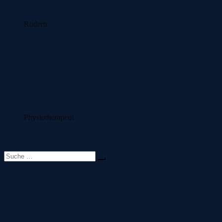
Rudern
Physiotherapeut
Suche
Suche
nach:
Folge uns auf Social Media!