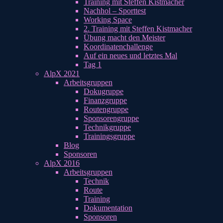
Training mit Steffen Kistmacher
Nachhol – Sporttest
Working Space
2. Training mit Steffen Kistmacher
Übung macht den Meister
Koordinatenchallenge
Auf ein neues und letztes Mal
Tag 1
AlpX 2021
Arbeitsgruppen
Dokugruppe
Finanzgruppe
Routengruppe
Sponsorengruppe
Technikgruppe
Trainingsgruppe
Blog
Sponsoren
AlpX 2016
Arbeitsgruppen
Technik
Route
Training
Dokumentation
Sponsoren