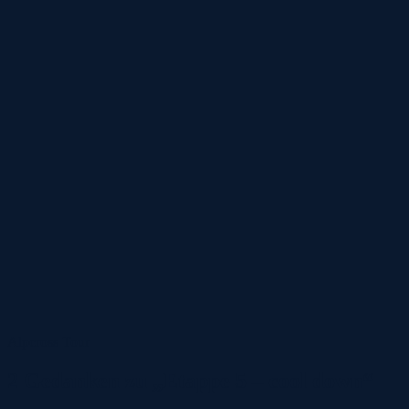
Alpcross
Tour
2 Gedanken zu „Etappe 5 – cool down“