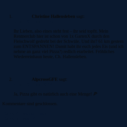
Christine Hallensleben
sagt:
3. Juli 2025 um 12:26 Uhr
Ihr Lieben, also eines steht fest – ihr seid topfit. Mein
Rentnerclub hier ist schon von 1x GartenX durch den
Fleischwolf gedreht bei der Schwüle. Und ihr? 61 km gestern
zum ENTSPANNEN! Damit habt ihr euch jedes Eis (und ich
nehme an ganz viel Pizza?) redlich erarbeitet. Fröhliches
Wiederreinhaun heute, Ch. Hallensleben.
AlpcrossGFE
sagt:
4. Juli 2025 um 00:04 Uhr
Ja, Pizza gibt es natürlich auch eine Menge! 🍕
Kommentare sind geschlossen.
Beitragsnavigation
Etappe 4 – wieder runter
Etappe 6 – best of