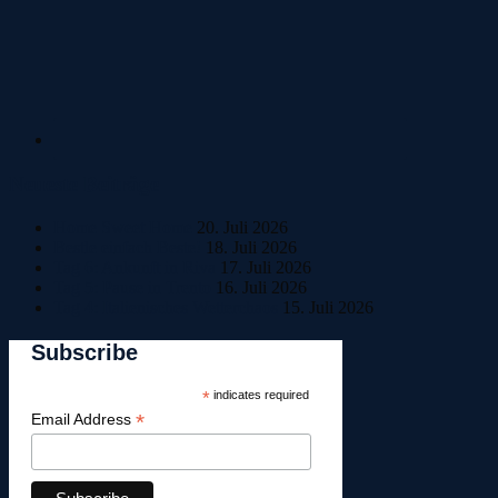
Neueste Beiträge
Home Sweet Home
20. Juli 2026
Bestle einfach Beste!
18. Juli 2026
Tag 6: Ankunft in Riva
17. Juli 2026
Tag 5: Pause in Trento
16. Juli 2026
Tag 4: Italienisches Wetterchaos
15. Juli 2026
Subscribe
*
indicates required
*
Email Address