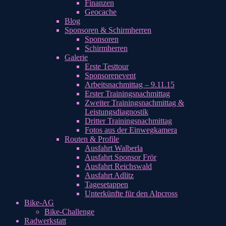
Finanzen
Geocache
Blog
Sponsoren & Schirmherren
Sponsoren
Schirmherren
Galerie
Erste Testtour
Sponsorenevent
Arbeitsnachmittag – 9.11.15
Erster Trainingsnachmittag
Zweiter Trainingsnachmittag &
Leistungsdiagnostik
Dritter Trainingsnachmittag
Fotos aus der Einwegkamera
Routen & Profile
Ausfahrt Walberla
Ausfahrt Sponsor Frör
Ausfahrt Reichswald
Ausfahrt Adlitz
Tagesetappen
Unterkünfte für den Alpcross
Bike-AG
Bike-Challenge
Radwerkstatt