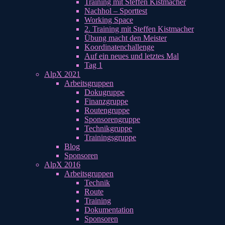
Training mit Steffen Kistmacher
Nachhol – Sporttest
Working Space
2. Training mit Steffen Kistmacher
Übung macht den Meister
Koordinatenchallenge
Auf ein neues und letztes Mal
Tag 1
AlpX 2021
Arbeitsgruppen
Dokugruppe
Finanzgruppe
Routengruppe
Sponsorengruppe
Technikgruppe
Trainingsgruppe
Blog
Sponsoren
AlpX 2016
Arbeitsgruppen
Technik
Route
Training
Dokumentation
Sponsoren