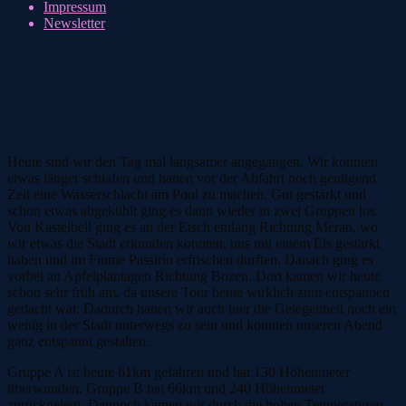
Impressum
Newsletter
Etappe 5 – cool down
2. Juli 2025
2. Juli 2025
AlpcrossGFE
Blog 2025
Heute sind wir den Tag mal langsamer angegangen. Wir konnten
etwas länger schlafen und hatten vor der Abfahrt noch genügend
Zeit eine Wasserschlacht am Pool zu machen. Gut gestärkt und
schon etwas abgekühlt ging es dann wieder in zwei Gruppen los.
Von Kastelbell ging es an der Etsch entlang Richtung Meran, wo
wir etwas die Stadt erkunden konnten, uns mit einem Eis gestärkt
haben und im Fiume Passirio erfrischen durften. Danach ging es
vorbei an Apfelplantagen Richtung Bozen. Dort kamen wir heute
schon sehr früh am, da unsere Tour heute wirklich zum entspannen
gedacht war. Dadurch hatten wir auch hier die Gelegenheit noch ein
wenig in der Stadt unterwegs zu sein und konnten unseren Abend
ganz entspannt gestalten.
Gruppe A ist heute 61km gefahren und hat 130 Höhenmeter
überwunden. Gruppe B hat 66km und 240 Höhenmeter
zurückgelegt. Dennoch kamen wir durch die hohen Temperaturen