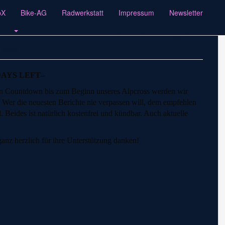
pX
Bike-AG
Radwerkstatt
Impressum
Newsletter
lpcross! – Noch 3 Tage!
g 2016
DAYS LEFT–
en Countdown bis zum Beginn unseres Alpcross werden wir
n. Wer die neuesten Berichte nie verpassen will, dem empfehlen
Beides ist natürlich kostenfrei und kündbar. Auch aktuelle
nz herzlich für ihre Unterstützung danken!