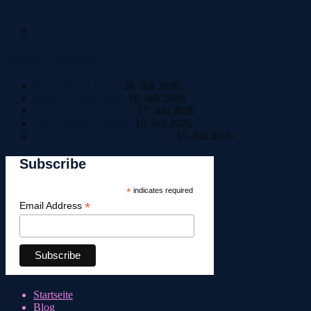
Neueste Beiträge
Home Sweet Home
20. Juli 2026
Bestle einfach Beste!
18. Juli 2026
Tag 6: Ankunft in Riva
17. Juli 2026
Tag 5: Pause in Trento
16. Juli 2026
Tag 4: Italienisches Wetterchaos
15. Juli 2026
Subscribe
*
indicates required
*
Email Address
Startseite
Blog