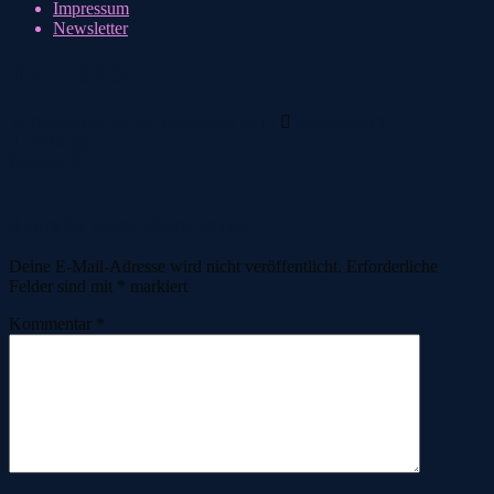
Impressum
Newsletter
IMG_2825
4. November 2015
4. November 2015
AlpcrossGFE
Vorherige
Nächste
Schreibe einen Kommentar
Deine E-Mail-Adresse wird nicht veröffentlicht.
Erforderliche
Felder sind mit
*
markiert
Kommentar
*