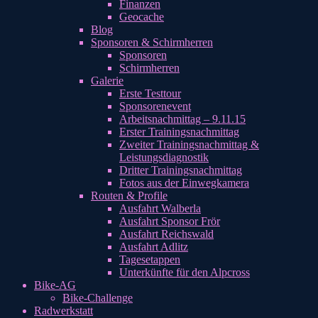
Finanzen
Geocache
Blog
Sponsoren & Schirmherren
Sponsoren
Schirmherren
Galerie
Erste Testtour
Sponsorenevent
Arbeitsnachmittag – 9.11.15
Erster Trainingsnachmittag
Zweiter Trainingsnachmittag &
Leistungsdiagnostik
Dritter Trainingsnachmittag
Fotos aus der Einwegkamera
Routen & Profile
Ausfahrt Walberla
Ausfahrt Sponsor Frör
Ausfahrt Reichswald
Ausfahrt Adlitz
Tagesetappen
Unterkünfte für den Alpcross
Bike-AG
Bike-Challenge
Radwerkstatt