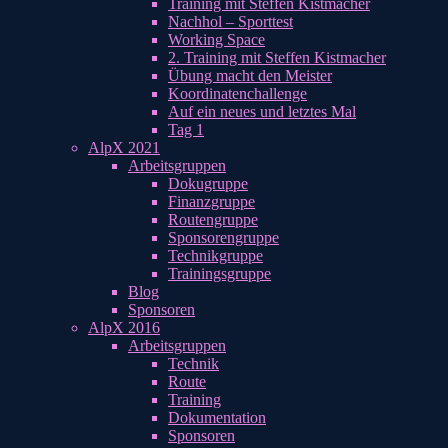
Training mit Steffen Kistmacher
Nachhol – Sporttest
Working Space
2. Training mit Steffen Kistmacher
Übung macht den Meister
Koordinatenchallenge
Auf ein neues und letztes Mal
Tag 1
AlpX 2021
Arbeitsgruppen
Dokugruppe
Finanzgruppe
Routengruppe
Sponsorengruppe
Technikgruppe
Trainingsgruppe
Blog
Sponsoren
AlpX 2016
Arbeitsgruppen
Technik
Route
Training
Dokumentation
Sponsoren