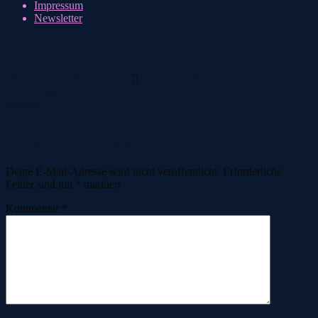
Impressum
Newsletter
WhatsApp-Image-2021-05-28-at-14.52.49
28. Mai 2021
28. Mai 2021
AlpcrossGFE
Vorherige
Nächste
Schreibe einen Kommentar
Deine E-Mail-Adresse wird nicht veröffentlicht.
Erforderliche
Felder sind mit
*
markiert
Kommentar
*