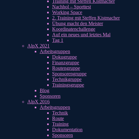
Training mit Steffen Kistmacher
Nachhol – Sporttest
Working Space
2. Training mit Steffen Kistmacher
Übung macht den Meister
Koordinatenchallenge
Auf ein neues und letztes Mal
Tag 1
AlpX 2021
Arbeitsgruppen
Dokugruppe
Finanzgruppe
Routengruppe
Sponsorengruppe
Technikgruppe
Trainingsgruppe
Blog
Sponsoren
AlpX 2016
Arbeitsgruppen
Technik
Route
Training
Dokumentation
Sponsoren