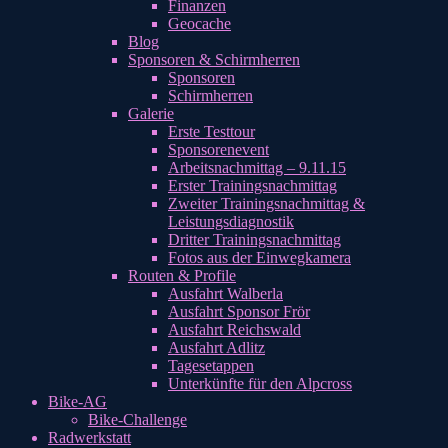
Finanzen
Geocache
Blog
Sponsoren & Schirmherren
Sponsoren
Schirmherren
Galerie
Erste Testtour
Sponsorenevent
Arbeitsnachmittag – 9.11.15
Erster Trainingsnachmittag
Zweiter Trainingsnachmittag &
Leistungsdiagnostik
Dritter Trainingsnachmittag
Fotos aus der Einwegkamera
Routen & Profile
Ausfahrt Walberla
Ausfahrt Sponsor Frör
Ausfahrt Reichswald
Ausfahrt Adlitz
Tagesetappen
Unterkünfte für den Alpcross
Bike-AG
Bike-Challenge
Radwerkstatt