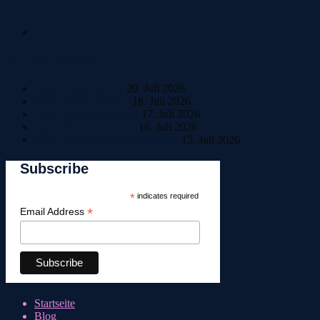
Neueste Beiträge
Home Sweet Home
20. Juli 2026
Bestle einfach Beste!
18. Juli 2026
Tag 6: Ankunft in Riva
17. Juli 2026
Tag 5: Pause in Trento
16. Juli 2026
Tag 4: Italienisches Wetterchaos
15. Juli 2026
Subscribe
*
indicates required
*
Email Address
Startseite
Blog