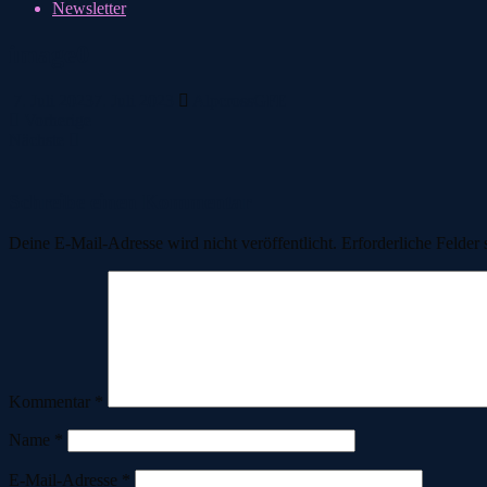
Newsletter
image0
7. Juli 2023
7. Juli 2023
AlpcrossGFE
Vorherige
Nächste
Schreibe einen Kommentar
Deine E-Mail-Adresse wird nicht veröffentlicht.
Erforderliche Felder 
Kommentar
*
Name
*
E-Mail-Adresse
*