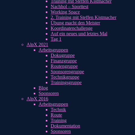
Training mit Steffen Kistmacher
Nachhol – Sporttest
Working Space
2. Training mit Steffen Kistmacher
Übung macht den Meister
Koordinatenchallenge
Auf ein neues und letztes Mal
Tag 1
AlpX 2021
Arbeitsgruppen
Dokugruppe
Finanzgruppe
Routengruppe
Sponsorengruppe
Technikgruppe
Trainingsgruppe
Blog
Sponsoren
AlpX 2016
Arbeitsgruppen
Technik
Route
Training
Dokumentation
Sponsoren