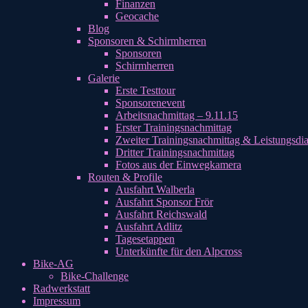
Finanzen
Geocache
Blog
Sponsoren & Schirmherren
Sponsoren
Schirmherren
Galerie
Erste Testtour
Sponsorenevent
Arbeitsnachmittag – 9.11.15
Erster Trainingsnachmittag
Zweiter Trainingsnachmittag & Leistungsdi
Dritter Trainingsnachmittag
Fotos aus der Einwegkamera
Routen & Profile
Ausfahrt Walberla
Ausfahrt Sponsor Frör
Ausfahrt Reichswald
Ausfahrt Adlitz
Tagesetappen
Unterkünfte für den Alpcross
Bike-AG
Bike-Challenge
Radwerkstatt
Impressum