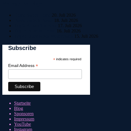
Neueste Beiträge
Home Sweet Home
20. Juli 2026
Bestle einfach Beste!
18. Juli 2026
Tag 6: Ankunft in Riva
17. Juli 2026
Tag 5: Pause in Trento
16. Juli 2026
Tag 4: Italienisches Wetterchaos
15. Juli 2026
Subscribe
*
indicates required
*
Email Address
Startseite
Blog
Sponsoren
Impressum
YouTube
Instagram