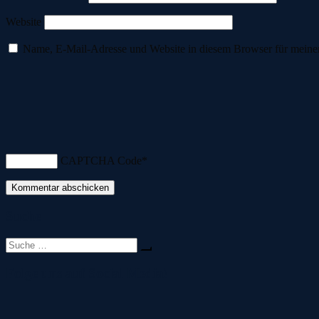
Website
Name, E-Mail-Adresse und Website in diesem Browser für meine
CAPTCHA Code
*
Suche
Suche
nach:
Folge uns auf Social Media!