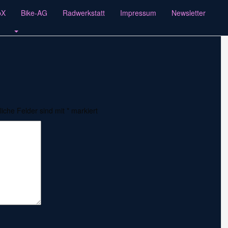
pX
Bike-AG
Radwerkstatt
Impressum
Newsletter
liche Felder sind mit
*
markiert