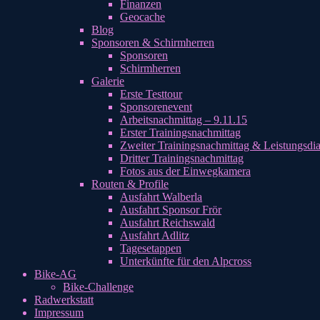
Finanzen
Geocache
Blog
Sponsoren & Schirmherren
Sponsoren
Schirmherren
Galerie
Erste Testtour
Sponsorenevent
Arbeitsnachmittag – 9.11.15
Erster Trainingsnachmittag
Zweiter Trainingsnachmittag & Leistungsdi
Dritter Trainingsnachmittag
Fotos aus der Einwegkamera
Routen & Profile
Ausfahrt Walberla
Ausfahrt Sponsor Frör
Ausfahrt Reichswald
Ausfahrt Adlitz
Tagesetappen
Unterkünfte für den Alpcross
Bike-AG
Bike-Challenge
Radwerkstatt
Impressum