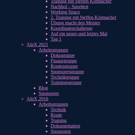
Training mit Steffen Kistmacher
Nachhol – Sporttest
Working Space
2. Training mit Steffen Kistmacher
Übung macht den Meister
Koordinatenchallenge
Auf ein neues und letztes Mal
Tag 1
AlpX 2021
Arbeitsgruppen
Dokugruppe
Finanzgruppe
Routengruppe
Sponsorengruppe
Technikgruppe
Trainingsgruppe
Blog
Sponsoren
AlpX 2016
Arbeitsgruppen
Technik
Route
Training
Dokumentation
Sponsoren