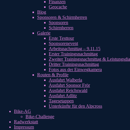
Finanzen
Geocache
Blog
Sponsoren & Schirmherren
Sponsoren
Schirmherren
Galerie
Erste Testtour
Sponsorenevent
Arbeitsnachmittag – 9.11.15
Erster Trainingsnachmittag
Zweiter Trainingsnachmittag & Leistungsdi
Dritter Trainingsnachmittag
Fotos aus der Einwegkamera
Routen & Profile
Ausfahrt Walberla
Ausfahrt Sponsor Frör
Ausfahrt Reichswald
Ausfahrt Adlitz
Tagesetappen
Unterkünfte für den Alpcross
Bike-AG
Bike-Challenge
Radwerkstatt
Impressum