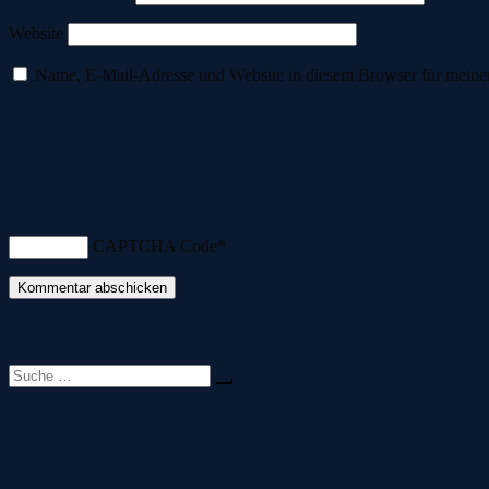
Website
Name, E-Mail-Adresse und Website in diesem Browser für meine
CAPTCHA Code
*
Suche
Suche
nach:
Folge uns auf Social Media!