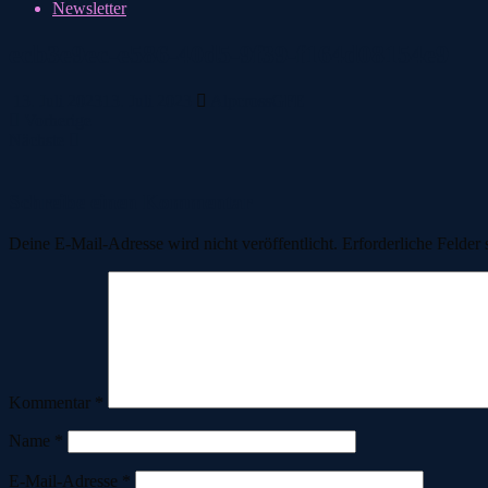
Newsletter
ecb3e9ec-e586-40d5-9f39-f164d08154e9
13. Juli 2023
13. Juli 2023
AlpcrossGFE
Vorherige
Nächste
Schreibe einen Kommentar
Deine E-Mail-Adresse wird nicht veröffentlicht.
Erforderliche Felder 
Kommentar
*
Name
*
E-Mail-Adresse
*