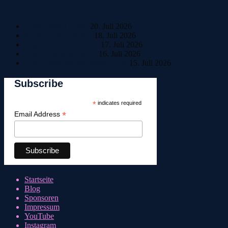
Neueste Beiträge
Home Sweet Home
20. Juli 2026
Bestle einfach Beste!
18. Juli 2026
Tag 6: Ankunft in Riva
17. Juli 2026
Tag 5: Pause in Trento
16. Juli 2026
Tag 4: Italienisches Wetterchaos
15. Juli 2026
Subscribe
*
indicates required
*
Email Address
Startseite
Blog
Sponsoren
Impressum
YouTube
Instagram