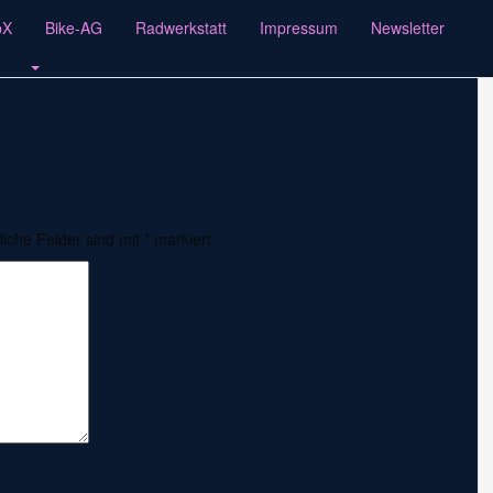
-b3c4-172cce9c3699
pX
Bike-AG
Radwerkstatt
Impressum
Newsletter
liche Felder sind mit
*
markiert