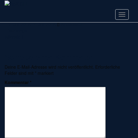
Skip
IMG_2721
to
main
Toggle n
content
17. Juli 2016
17. Juli 2016
AlpcrossGFE
Vorherige
Nächste
Schreibe einen Kommentar
Deine E-Mail-Adresse wird nicht veröffentlicht.
Erforderliche
Felder sind mit
*
markiert
Kommentar
*