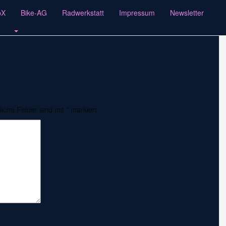
pX
Bike-AG
Radwerkstatt
Impressum
Newsletter
liche Felder sind mit
*
markiert