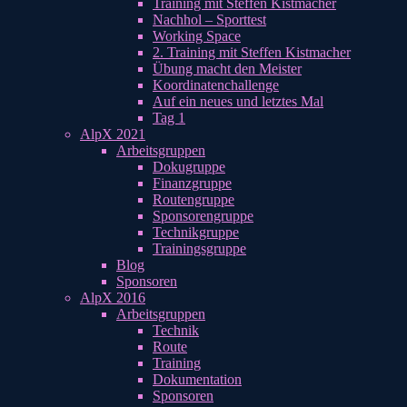
Training mit Steffen Kistmacher
Nachhol – Sporttest
Working Space
2. Training mit Steffen Kistmacher
Übung macht den Meister
Koordinatenchallenge
Auf ein neues und letztes Mal
Tag 1
AlpX 2021
Arbeitsgruppen
Dokugruppe
Finanzgruppe
Routengruppe
Sponsorengruppe
Technikgruppe
Trainingsgruppe
Blog
Sponsoren
AlpX 2016
Arbeitsgruppen
Technik
Route
Training
Dokumentation
Sponsoren