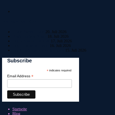
Neueste Beiträge
Home Sweet Home
20. Juli 2026
Bestle einfach Beste!
18. Juli 2026
Tag 6: Ankunft in Riva
17. Juli 2026
Tag 5: Pause in Trento
16. Juli 2026
Tag 4: Italienisches Wetterchaos
15. Juli 2026
Subscribe
*
indicates required
*
Email Address
Startseite
Blog