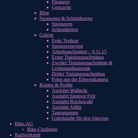
Finanzen
Geocache
Blog
Sponsoren & Schirmherren
Sponsoren
Schirmherren
Galerie
Erste Testtour
Sponsorenevent
Arbeitsnachmittag – 9.11.15
Erster Trainingsnachmittag
Zweiter Trainingsnachmittag &
Leistungsdiagnostik
Dritter Trainingsnachmittag
Fotos aus der Einwegkamera
Routen & Profile
Ausfahrt Walberla
Ausfahrt Sponsor Frör
Ausfahrt Reichswald
Ausfahrt Adlitz
Tagesetappen
Unterkünfte für den Alpcross
Bike-AG
Bike-Challenge
Radwerkstatt