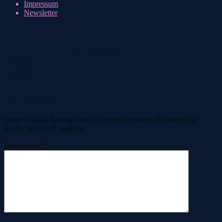
Impressum
Newsletter
20230710_100730
10. Juli 2023
10. Juli 2023
AlpcrossGFE
Vorherige
Nächste
Schreibe einen Kommentar
Deine E-Mail-Adresse wird nicht veröffentlicht.
Erforderliche
Felder sind mit
*
markiert
Kommentar
*