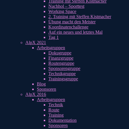
Training mit Steffen Kistmacher
Nachhol – Sporttest
Working Space
2. Training mit Steffen Kistmacher
Übung macht den Meister
Koordinatenchallenge
Auf ein neues und letztes Mal
Tag 1
AlpX 2021
Arbeitsgruppen
Dokugruppe
Finanzgruppe
Routengruppe
Sponsorengruppe
Technikgruppe
Trainingsgruppe
Blog
Sponsoren
AlpX 2016
Arbeitsgruppen
Technik
Route
Training
Dokumentation
Sponsoren