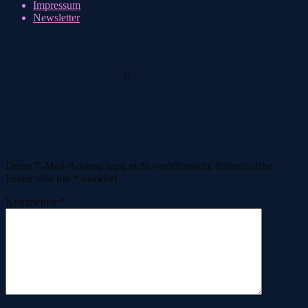
Impressum
Newsletter
IMG_7126
13. Juli 2016
13. Juli 2016
AlpcrossGFE
Vorherige
Nächste
Schreibe einen Kommentar
Deine E-Mail-Adresse wird nicht veröffentlicht.
Erforderliche
Felder sind mit
*
markiert
Kommentar
*