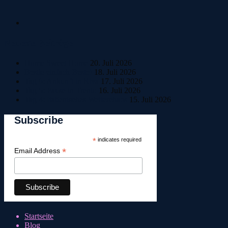
Neueste Beiträge
Home Sweet Home
20. Juli 2026
Bestle einfach Beste!
18. Juli 2026
Tag 6: Ankunft in Riva
17. Juli 2026
Tag 5: Pause in Trento
16. Juli 2026
Tag 4: Italienisches Wetterchaos
15. Juli 2026
Subscribe
*
indicates required
*
Email Address
Startseite
Blog