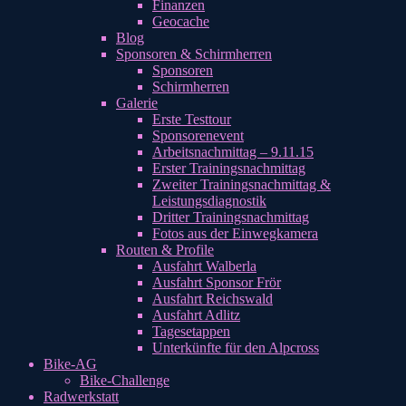
Finanzen
Geocache
Blog
Sponsoren & Schirmherren
Sponsoren
Schirmherren
Galerie
Erste Testtour
Sponsorenevent
Arbeitsnachmittag – 9.11.15
Erster Trainingsnachmittag
Zweiter Trainingsnachmittag &
Leistungsdiagnostik
Dritter Trainingsnachmittag
Fotos aus der Einwegkamera
Routen & Profile
Ausfahrt Walberla
Ausfahrt Sponsor Frör
Ausfahrt Reichswald
Ausfahrt Adlitz
Tagesetappen
Unterkünfte für den Alpcross
Bike-AG
Bike-Challenge
Radwerkstatt