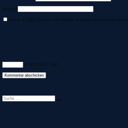
Website
Name, E-Mail-Adresse und Website in diesem Browser für meine
CAPTCHA Code
*
Suche
Suche
nach:
Folge uns auf Social Media!