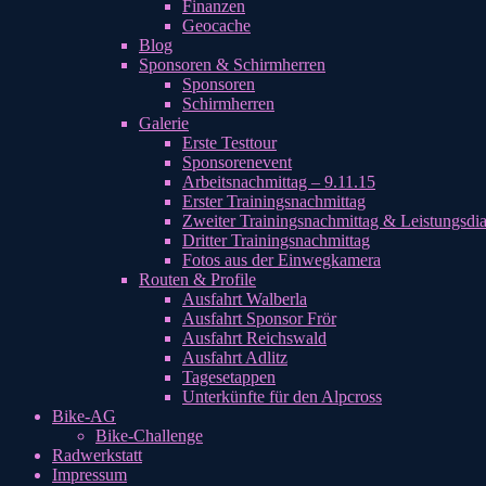
Finanzen
Geocache
Blog
Sponsoren & Schirmherren
Sponsoren
Schirmherren
Galerie
Erste Testtour
Sponsorenevent
Arbeitsnachmittag – 9.11.15
Erster Trainingsnachmittag
Zweiter Trainingsnachmittag & Leistungsdi
Dritter Trainingsnachmittag
Fotos aus der Einwegkamera
Routen & Profile
Ausfahrt Walberla
Ausfahrt Sponsor Frör
Ausfahrt Reichswald
Ausfahrt Adlitz
Tagesetappen
Unterkünfte für den Alpcross
Bike-AG
Bike-Challenge
Radwerkstatt
Impressum