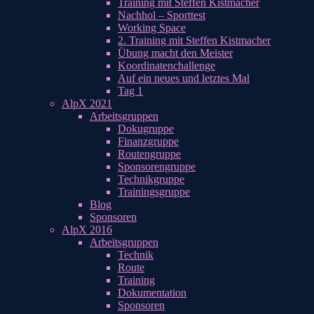
Training mit Steffen Kistmacher
Nachhol – Sporttest
Working Space
2. Training mit Steffen Kistmacher
Übung macht den Meister
Koordinatenchallenge
Auf ein neues und letztes Mal
Tag 1
AlpX 2021
Arbeitsgruppen
Dokugruppe
Finanzgruppe
Routengruppe
Sponsorengruppe
Technikgruppe
Trainingsgruppe
Blog
Sponsoren
AlpX 2016
Arbeitsgruppen
Technik
Route
Training
Dokumentation
Sponsoren