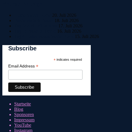
Neueste Beiträge
Home Sweet Home
20. Juli 2026
Bestle einfach Beste!
18. Juli 2026
Tag 6: Ankunft in Riva
17. Juli 2026
Tag 5: Pause in Trento
16. Juli 2026
Tag 4: Italienisches Wetterchaos
15. Juli 2026
Subscribe
*
indicates required
*
Email Address
Startseite
Blog
Sponsoren
Impressum
YouTube
Instagram