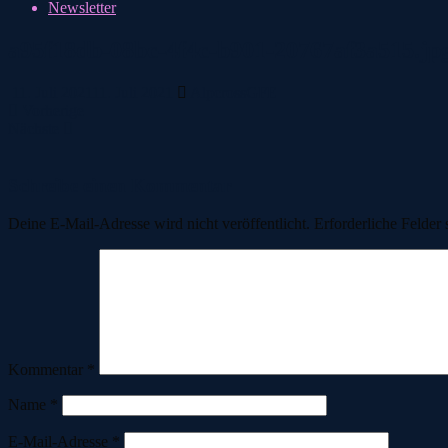
Newsletter
a95f18db-08bc-4f4c-b901-20767af3a515.jp
11. Juli 2021
11. Juli 2021
AlpcrossGFE
Vorherige
Nächste
Schreibe einen Kommentar
Deine E-Mail-Adresse wird nicht veröffentlicht.
Erforderliche Felder 
Kommentar
*
Name
*
E-Mail-Adresse
*