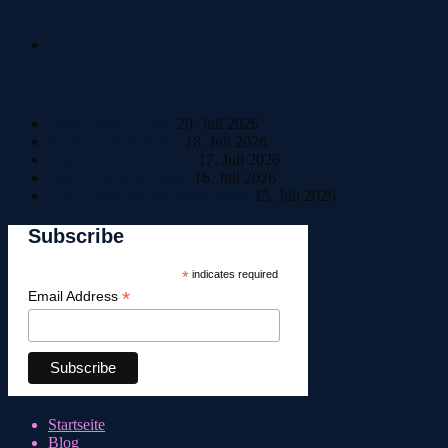
Neueste Beiträge
Home Sweet Home
20. Juli 2026
Bestle einfach Beste!
18. Juli 2026
Tag 6: Ankunft in Riva
17. Juli 2026
Tag 5: Pause in Trento
16. Juli 2026
Tag 4: Italienisches Wetterchaos
15. Juli 2026
Subscribe
*
indicates required
*
Email Address
Startseite
Blog