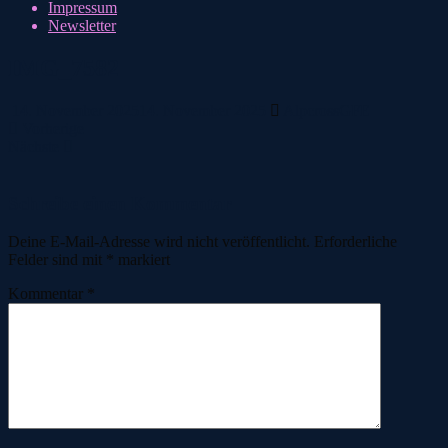
Impressum
Newsletter
IMG_7582
14. November 2025
14. November 2025
AlpcrossGFE
Vorherige
Nächste
Schreibe einen Kommentar
Deine E-Mail-Adresse wird nicht veröffentlicht.
Erforderliche
Felder sind mit
*
markiert
Kommentar
*