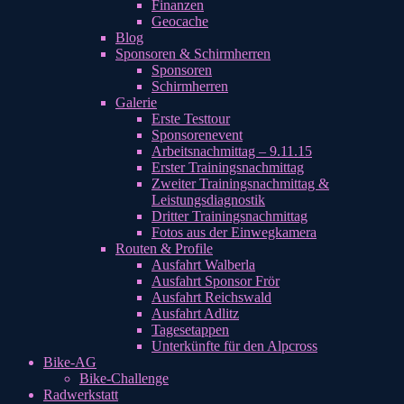
Finanzen
Geocache
Blog
Sponsoren & Schirmherren
Sponsoren
Schirmherren
Galerie
Erste Testtour
Sponsorenevent
Arbeitsnachmittag – 9.11.15
Erster Trainingsnachmittag
Zweiter Trainingsnachmittag &
Leistungsdiagnostik
Dritter Trainingsnachmittag
Fotos aus der Einwegkamera
Routen & Profile
Ausfahrt Walberla
Ausfahrt Sponsor Frör
Ausfahrt Reichswald
Ausfahrt Adlitz
Tagesetappen
Unterkünfte für den Alpcross
Bike-AG
Bike-Challenge
Radwerkstatt