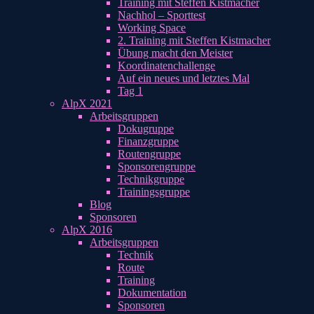
Training mit Steffen Kistmacher
Nachhol – Sporttest
Working Space
2. Training mit Steffen Kistmacher
Übung macht den Meister
Koordinatenchallenge
Auf ein neues und letztes Mal
Tag 1
AlpX 2021
Arbeitsgruppen
Dokugruppe
Finanzgruppe
Routengruppe
Sponsorengruppe
Technikgruppe
Trainingsgruppe
Blog
Sponsoren
AlpX 2016
Arbeitsgruppen
Technik
Route
Training
Dokumentation
Sponsoren