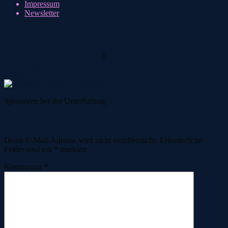
Impressum
Newsletter
Sponsoren
28. April 2016
28. April 2016
AlpcrossGFE
Vorherige
Nächste
Sponsoren bei der Unterhaltung
Schreibe einen Kommentar
Deine E-Mail-Adresse wird nicht veröffentlicht.
Erforderliche
Felder sind mit
*
markiert
Kommentar
*