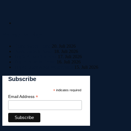
Neueste Beiträge
Home Sweet Home
20. Juli 2026
Bestle einfach Beste!
18. Juli 2026
Tag 6: Ankunft in Riva
17. Juli 2026
Tag 5: Pause in Trento
16. Juli 2026
Tag 4: Italienisches Wetterchaos
15. Juli 2026
Subscribe
*
indicates required
*
Email Address