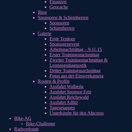
Finanzen
Geocache
Blog
Sponsoren & Schirmherren
Sponsoren
Schirmherren
Galerie
Erste Testtour
Sponsorenevent
Arbeitsnachmittag – 9.11.15
Erster Trainingsnachmittag
Zweiter Trainingsnachmittag &
Leistungsdiagnostik
Dritter Trainingsnachmittag
Fotos aus der Einwegkamera
Routen & Profile
Ausfahrt Walberla
Ausfahrt Sponsor Frör
Ausfahrt Reichswald
Ausfahrt Adlitz
Tagesetappen
Unterkünfte für den Alpcross
Bike-AG
Bike-Challenge
Radwerkstatt