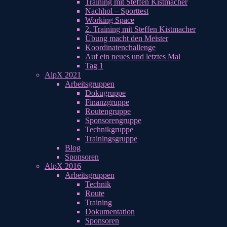
Training mit Steffen Kistmacher
Nachhol – Sporttest
Working Space
2. Training mit Steffen Kistmacher
Übung macht den Meister
Koordinatenchallenge
Auf ein neues und letztes Mal
Tag 1
AlpX 2021
Arbeitsgruppen
Dokugruppe
Finanzgruppe
Routengruppe
Sponsorengruppe
Technikgruppe
Trainingsgruppe
Blog
Sponsoren
AlpX 2016
Arbeitsgruppen
Technik
Route
Training
Dokumentation
Sponsoren