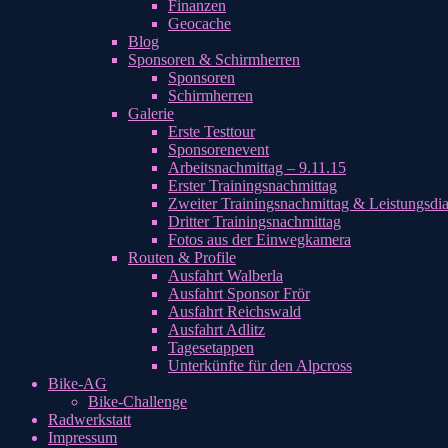
Finanzen
Geocache
Blog
Sponsoren & Schirmherren
Sponsoren
Schirmherren
Galerie
Erste Testtour
Sponsorenevent
Arbeitsnachmittag – 9.11.15
Erster Trainingsnachmittag
Zweiter Trainingsnachmittag & Leistungsdi
Dritter Trainingsnachmittag
Fotos aus der Einwegkamera
Routen & Profile
Ausfahrt Walberla
Ausfahrt Sponsor Frör
Ausfahrt Reichswald
Ausfahrt Adlitz
Tagesetappen
Unterkünfte für den Alpcross
Bike-AG
Bike-Challenge
Radwerkstatt
Impressum