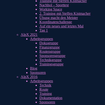
Training mit Steffen Kistmacher
Nachhol – Sporttest
Working Space
2. Training mit Steffen Kistmacher
Übung macht den Meister
Koordinatenchallenge
Auf ein neues und letztes Mal
Tag 1
AlpX 2021
Arbeitsgruppen
Dokugruppe
Finanzgruppe
Routengruppe
Sponsorengruppe
Technikgruppe
Trainingsgruppe
Blog
Sponsoren
AlpX 2016
Arbeitsgruppen
Technik
Route
Training
Dokumentation
Sponsoren