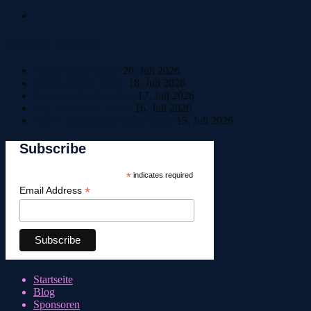
Neueste Beiträge
Home Sweet Home
20. Juli 2026
Bestle einfach Beste!
18. Juli 2026
Tag 6: Ankunft in Riva
17. Juli 2026
Tag 5: Pause in Trento
16. Juli 2026
Tag 4: Italienisches Wetterchaos
15. Juli 2026
Subscribe
*
indicates required
*
Email Address
Startseite
Blog
Sponsoren