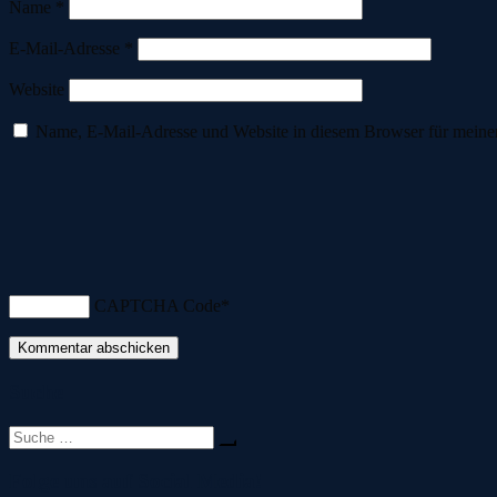
Name
*
E-Mail-Adresse
*
Website
Name, E-Mail-Adresse und Website in diesem Browser für meine
CAPTCHA Code
*
Suche
Suche
nach:
Folge uns auf Social Media!