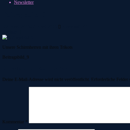
Newsletter
Beitragsbild_9
22. April 2016
27. April 2016
AlpcrossGFE
Nächste
Unsere Schirmherren mit ihren Trikots
Beitragsbild_9
Schreibe einen Kommentar
Deine E-Mail-Adresse wird nicht veröffentlicht.
Erforderliche Felder 
Kommentar
*