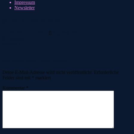
Impressum
Newsletter
salleck-und-partner
1. Juli 2021
1. Juli 2021
AlpcrossGFE
Vorherige
Nächste
Schreibe einen Kommentar
Deine E-Mail-Adresse wird nicht veröffentlicht.
Erforderliche
Felder sind mit
*
markiert
Kommentar
*