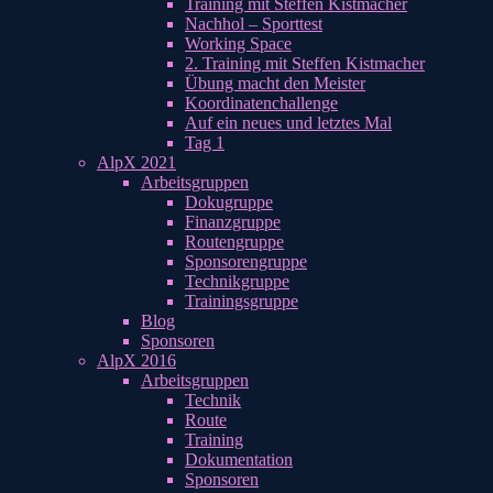
Training mit Steffen Kistmacher
Nachhol – Sporttest
Working Space
2. Training mit Steffen Kistmacher
Übung macht den Meister
Koordinatenchallenge
Auf ein neues und letztes Mal
Tag 1
AlpX 2021
Arbeitsgruppen
Dokugruppe
Finanzgruppe
Routengruppe
Sponsorengruppe
Technikgruppe
Trainingsgruppe
Blog
Sponsoren
AlpX 2016
Arbeitsgruppen
Technik
Route
Training
Dokumentation
Sponsoren