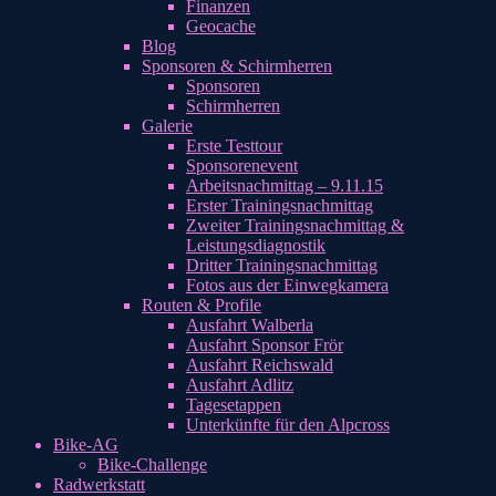
Finanzen
Geocache
Blog
Sponsoren & Schirmherren
Sponsoren
Schirmherren
Galerie
Erste Testtour
Sponsorenevent
Arbeitsnachmittag – 9.11.15
Erster Trainingsnachmittag
Zweiter Trainingsnachmittag &
Leistungsdiagnostik
Dritter Trainingsnachmittag
Fotos aus der Einwegkamera
Routen & Profile
Ausfahrt Walberla
Ausfahrt Sponsor Frör
Ausfahrt Reichswald
Ausfahrt Adlitz
Tagesetappen
Unterkünfte für den Alpcross
Bike-AG
Bike-Challenge
Radwerkstatt