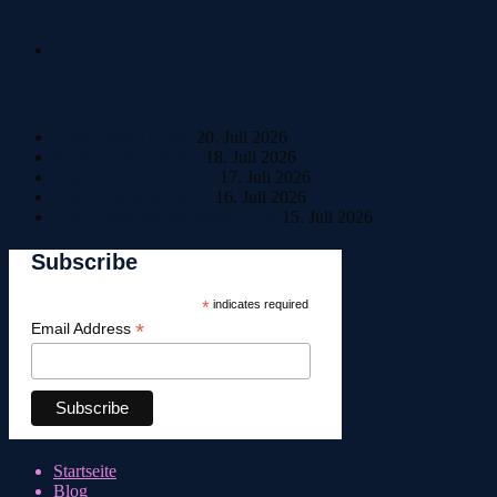
Neueste Beiträge
Home Sweet Home
20. Juli 2026
Bestle einfach Beste!
18. Juli 2026
Tag 6: Ankunft in Riva
17. Juli 2026
Tag 5: Pause in Trento
16. Juli 2026
Tag 4: Italienisches Wetterchaos
15. Juli 2026
Subscribe
*
indicates required
*
Email Address
Startseite
Blog