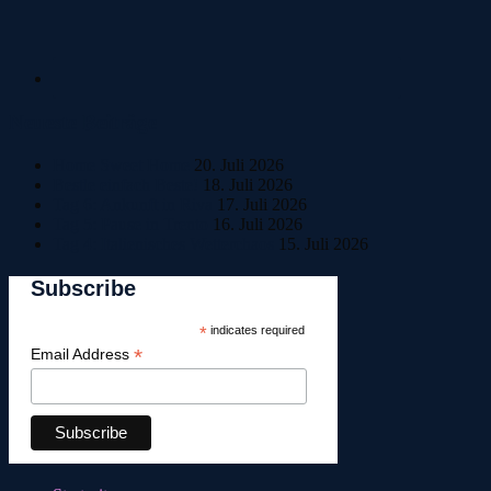
Neueste Beiträge
Home Sweet Home
20. Juli 2026
Bestle einfach Beste!
18. Juli 2026
Tag 6: Ankunft in Riva
17. Juli 2026
Tag 5: Pause in Trento
16. Juli 2026
Tag 4: Italienisches Wetterchaos
15. Juli 2026
Subscribe
*
indicates required
*
Email Address