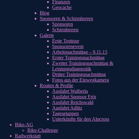
Finanzen
Geocache
Blog
Sponsoren & Schirmherren
Sponsoren
Schirmherren
Galerie
Erste Testtour
Sponsorenevent
Arbeitsnachmittag – 9.11.15
Erster Trainingsnachmittag
Zweiter Trainingsnachmittag &
Leistungsdiagnostik
Dritter Trainingsnachmittag
Fotos aus der Einwegkamera
Routen & Profile
Ausfahrt Walberla
Ausfahrt Sponsor Frör
Ausfahrt Reichswald
Ausfahrt Adlitz
Tagesetappen
Unterkünfte für den Alpcross
Bike-AG
Bike-Challenge
Radwerkstatt