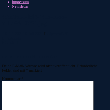
Impressum
Newsletter
48a89a6e-f5f4-44c3-b633-
7db484df8631.jpg
10. Juli 2021
10. Juli 2021
AlpcrossGFE
Vorherige
Nächste
Schreibe einen Kommentar
Deine E-Mail-Adresse wird nicht veröffentlicht.
Erforderliche
Felder sind mit
*
markiert
Kommentar
*