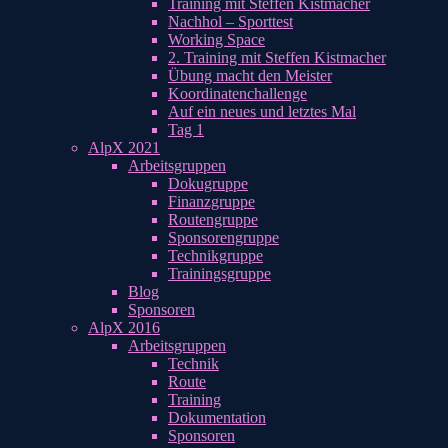
Training mit Steffen Kistmacher
Nachhol – Sporttest
Working Space
2. Training mit Steffen Kistmacher
Übung macht den Meister
Koordinatenchallenge
Auf ein neues und letztes Mal
Tag 1
AlpX 2021
Arbeitsgruppen
Dokugruppe
Finanzgruppe
Routengruppe
Sponsorengruppe
Technikgruppe
Trainingsgruppe
Blog
Sponsoren
AlpX 2016
Arbeitsgruppen
Technik
Route
Training
Dokumentation
Sponsoren