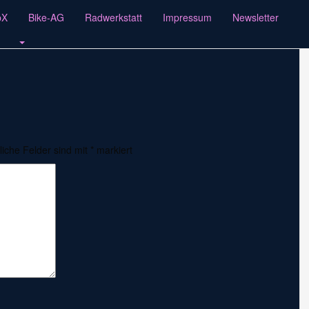
pX
Bike-AG
Radwerkstatt
Impressum
Newsletter
liche Felder sind mit
*
markiert