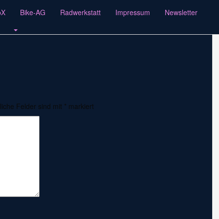
pX
Bike-AG
Radwerkstatt
Impressum
Newsletter
liche Felder sind mit
*
markiert