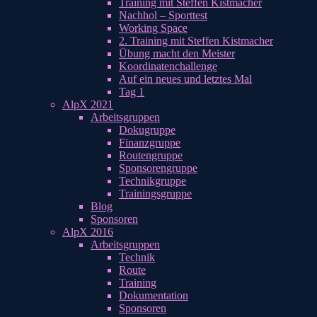
Training mit Steffen Kistmacher
Nachhol – Sporttest
Working Space
2. Training mit Steffen Kistmacher
Übung macht den Meister
Koordinatenchallenge
Auf ein neues und letztes Mal
Tag 1
AlpX 2021
Arbeitsgruppen
Dokugruppe
Finanzgruppe
Routengruppe
Sponsorengruppe
Technikgruppe
Trainingsgruppe
Blog
Sponsoren
AlpX 2016
Arbeitsgruppen
Technik
Route
Training
Dokumentation
Sponsoren