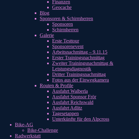
Finanzen
Geocache
Blog
Sponsoren & Schirmherren
Sponsoren
Schirmherren
Galerie
Erste Testtour
Sponsorenevent
Arbeitsnachmittag – 9.11.15
Erster Trainingsnachmittag
Zweiter Trainingsnachmittag &
Leistungsdiagnostik
Dritter Trainingsnachmittag
Fotos aus der Einwegkamera
Routen & Profile
Ausfahrt Walberla
Ausfahrt Sponsor Frör
Ausfahrt Reichswald
Ausfahrt Adlitz
Tagesetappen
Unterkünfte für den Alpcross
Bike-AG
Bike-Challenge
Radwerkstatt