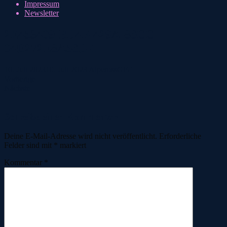
Impressum
Newsletter
2E453409-BD4F-429A-86CC-
04D272E8A56D-1
10. Juli 2023
10. Juli 2023
AlpcrossGFE
Vorherige
Nächste
Schreibe einen Kommentar
Deine E-Mail-Adresse wird nicht veröffentlicht.
Erforderliche
Felder sind mit
*
markiert
Kommentar
*