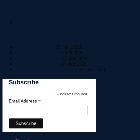
Neueste Beiträge
Home Sweet Home
20. Juli 2026
Bestle einfach Beste!
18. Juli 2026
Tag 6: Ankunft in Riva
17. Juli 2026
Tag 5: Pause in Trento
16. Juli 2026
Tag 4: Italienisches Wetterchaos
15. Juli 2026
Subscribe
*
indicates required
*
Email Address