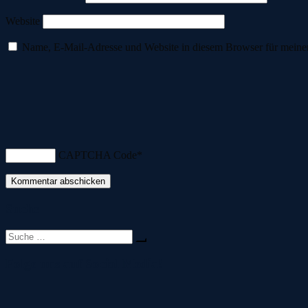
Website
Name, E-Mail-Adresse und Website in diesem Browser für meine
CAPTCHA Code
*
Suche
Suche
nach:
Folge uns auf Social Media!