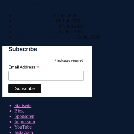
Neueste Beiträge
Home Sweet Home
20. Juli 2026
Bestle einfach Beste!
18. Juli 2026
Tag 6: Ankunft in Riva
17. Juli 2026
Tag 5: Pause in Trento
16. Juli 2026
Tag 4: Italienisches Wetterchaos
15. Juli 2026
Subscribe
*
indicates required
*
Email Address
Startseite
Blog
Sponsoren
Impressum
YouTube
Instagram