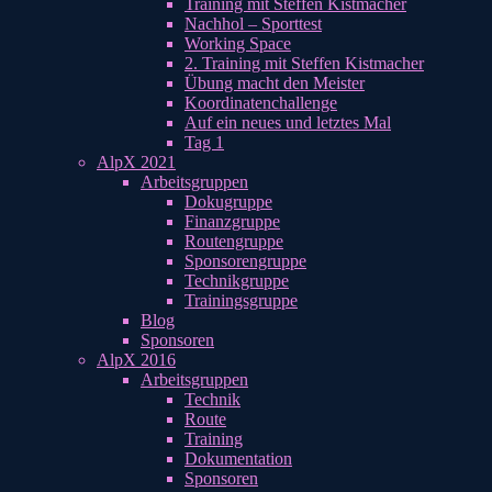
Training mit Steffen Kistmacher
Nachhol – Sporttest
Working Space
2. Training mit Steffen Kistmacher
Übung macht den Meister
Koordinatenchallenge
Auf ein neues und letztes Mal
Tag 1
AlpX 2021
Arbeitsgruppen
Dokugruppe
Finanzgruppe
Routengruppe
Sponsorengruppe
Technikgruppe
Trainingsgruppe
Blog
Sponsoren
AlpX 2016
Arbeitsgruppen
Technik
Route
Training
Dokumentation
Sponsoren