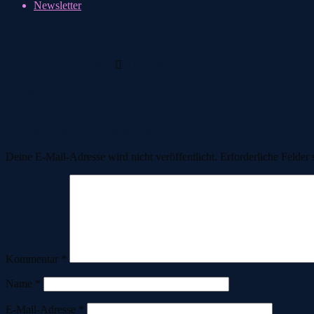
Newsletter
IMG_8202
3. Juli 2025
3. Juli 2025
AlpcrossGFE
Vorherige
Nächste
Schreibe einen Kommentar
Deine E-Mail-Adresse wird nicht veröffentlicht.
Erforderliche Felder 
Kommentar
*
Name
*
E-Mail-Adresse
*