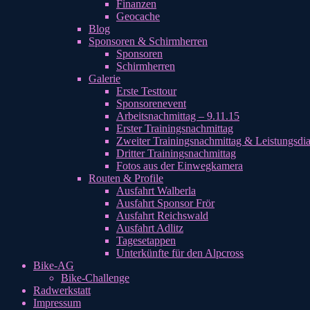
Finanzen
Geocache
Blog
Sponsoren & Schirmherren
Sponsoren
Schirmherren
Galerie
Erste Testtour
Sponsorenevent
Arbeitsnachmittag – 9.11.15
Erster Trainingsnachmittag
Zweiter Trainingsnachmittag & Leistungsdi
Dritter Trainingsnachmittag
Fotos aus der Einwegkamera
Routen & Profile
Ausfahrt Walberla
Ausfahrt Sponsor Frör
Ausfahrt Reichswald
Ausfahrt Adlitz
Tagesetappen
Unterkünfte für den Alpcross
Bike-AG
Bike-Challenge
Radwerkstatt
Impressum