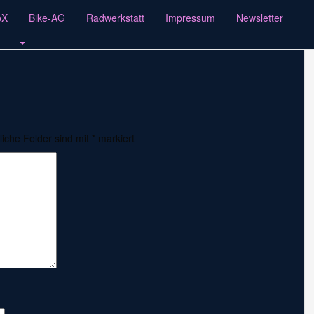
pX
Bike-AG
Radwerkstatt
Impressum
Newsletter
liche Felder sind mit
*
markiert