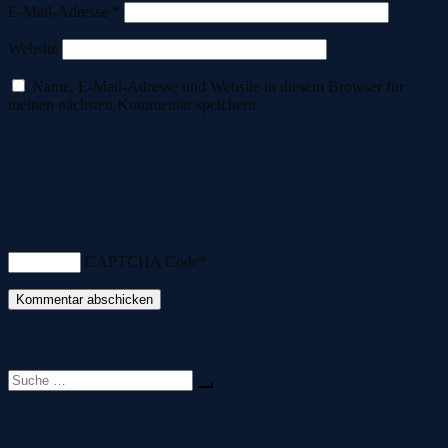
E-Mail-Adresse
*
Website
Name, E-Mail-Adresse und Website in diesem Browser für
meinen nächsten Kommentar speichern.
CAPTCHA Code
*
Suche
Suche
nach:
Folge uns auf Social Media!