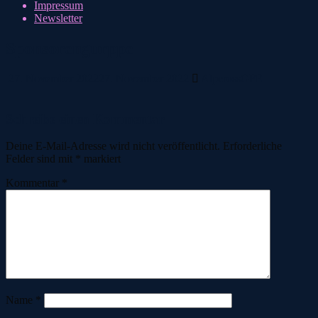
Impressum
Newsletter
Sponsorengurppe
27. November 2022
27. November 2022
AlpcrossGFE
Schreibe einen Kommentar
Deine E-Mail-Adresse wird nicht veröffentlicht.
Erforderliche
Felder sind mit
*
markiert
Kommentar
*
Name
*