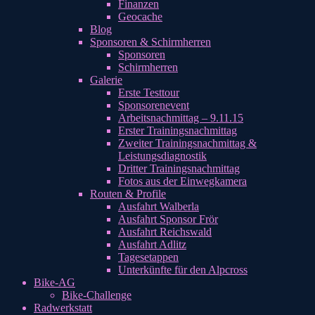
Finanzen
Geocache
Blog
Sponsoren & Schirmherren
Sponsoren
Schirmherren
Galerie
Erste Testtour
Sponsorenevent
Arbeitsnachmittag – 9.11.15
Erster Trainingsnachmittag
Zweiter Trainingsnachmittag &
Leistungsdiagnostik
Dritter Trainingsnachmittag
Fotos aus der Einwegkamera
Routen & Profile
Ausfahrt Walberla
Ausfahrt Sponsor Frör
Ausfahrt Reichswald
Ausfahrt Adlitz
Tagesetappen
Unterkünfte für den Alpcross
Bike-AG
Bike-Challenge
Radwerkstatt