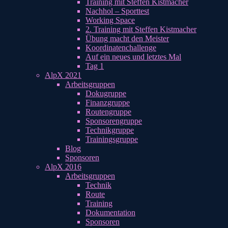
Training mit Steffen Kistmacher
Nachhol – Sporttest
Working Space
2. Training mit Steffen Kistmacher
Übung macht den Meister
Koordinatenchallenge
Auf ein neues und letztes Mal
Tag 1
AlpX 2021
Arbeitsgruppen
Dokugruppe
Finanzgruppe
Routengruppe
Sponsorengruppe
Technikgruppe
Trainingsgruppe
Blog
Sponsoren
AlpX 2016
Arbeitsgruppen
Technik
Route
Training
Dokumentation
Sponsoren