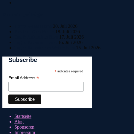
Neueste Beiträge
Home Sweet Home
20. Juli 2026
Bestle einfach Beste!
18. Juli 2026
Tag 6: Ankunft in Riva
17. Juli 2026
Tag 5: Pause in Trento
16. Juli 2026
Tag 4: Italienisches Wetterchaos
15. Juli 2026
Subscribe
*
indicates required
*
Email Address
Startseite
Blog
Sponsoren
Impressum