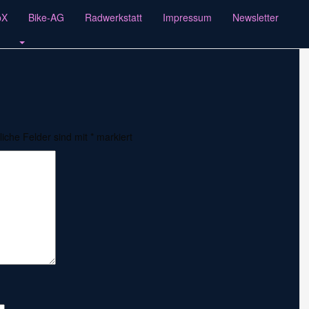
pX
Bike-AG
Radwerkstatt
Impressum
Newsletter
liche Felder sind mit
*
markiert