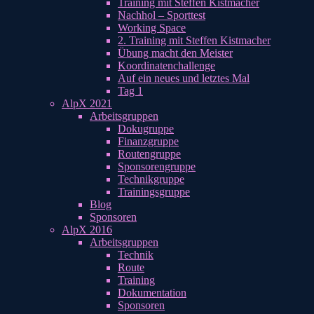
Training mit Steffen Kistmacher
Nachhol – Sporttest
Working Space
2. Training mit Steffen Kistmacher
Übung macht den Meister
Koordinatenchallenge
Auf ein neues und letztes Mal
Tag 1
AlpX 2021
Arbeitsgruppen
Dokugruppe
Finanzgruppe
Routengruppe
Sponsorengruppe
Technikgruppe
Trainingsgruppe
Blog
Sponsoren
AlpX 2016
Arbeitsgruppen
Technik
Route
Training
Dokumentation
Sponsoren