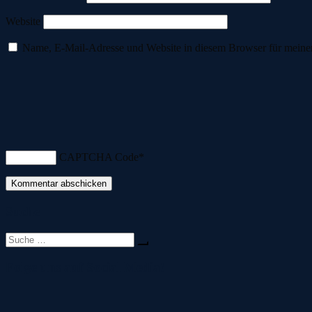
Website
Name, E-Mail-Adresse und Website in diesem Browser für meine
CAPTCHA Code
*
Suche
Suche
nach:
Folge uns auf Social Media!