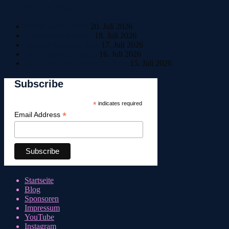
Neueste Beiträge
Home Sweet Home
20. Juli 2026
Bestle einfach Beste!
18. Juli 2026
Tag 6: Ankunft in Riva
17. Juli 2026
Tag 5: Pause in Trento
16. Juli 2026
Tag 4: Italienisches Wetterchaos
15. Juli 2026
Subscribe
*
indicates required
*
Email Address
Startseite
Blog
Sponsoren
Impressum
YouTube
Instagram