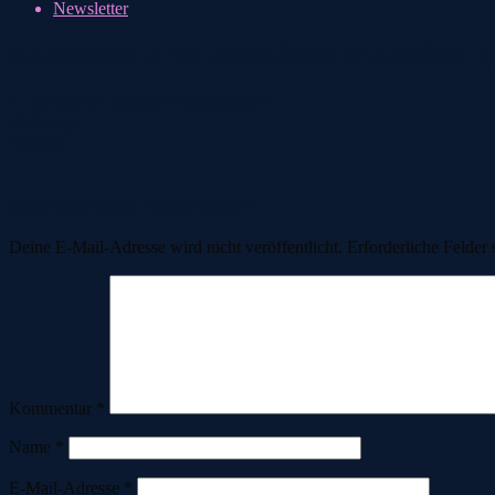
Newsletter
DAD3D44F-5707-4D62-8E62-21AD790E1
7. Juli 2024
7. Juli 2024
AlpcrossGFE
Vorherige
Nächste
Schreibe einen Kommentar
Deine E-Mail-Adresse wird nicht veröffentlicht.
Erforderliche Felder 
Kommentar
*
Name
*
E-Mail-Adresse
*