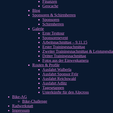
Finanzen
Geocache
Blog
Sponsoren & Schirmherren
Sponsoren
Schirmherren
Galerie
Erste Testtour
Sponsorenevent
Arbeitsnachmittag – 9.11.15
Erster Trainingsnachmittag
Zweiter Trainingsnachmittag & Leistungsdi
Dritter Trainingsnachmittag
Fotos aus der Einwegkamera
Routen & Profile
Ausfahrt Walberla
Ausfahrt Sponsor Frör
Ausfahrt Reichswald
Ausfahrt Adlitz
Tagesetappen
Unterkünfte für den Alpcross
Bike-AG
Bike-Challenge
Radwerkstatt
Impressum