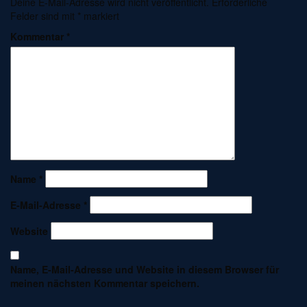
Deine E-Mail-Adresse wird nicht veröffentlicht.
Erforderliche
Felder sind mit
*
markiert
Kommentar
*
Name
*
E-Mail-Adresse
*
Website
Name, E-Mail-Adresse und Website in diesem Browser für
meinen nächsten Kommentar speichern.