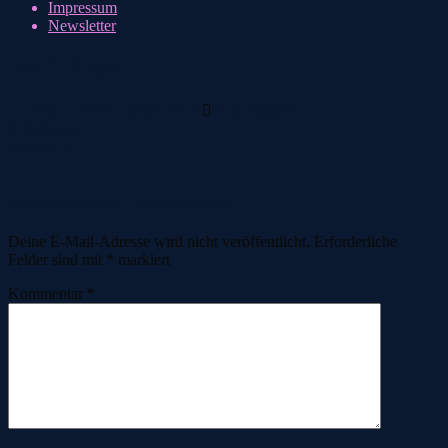
Impressum
Newsletter
IMG_2396
21. März 2023
21. März 2023
AlpcrossGFE
Vorherige
Nächste
Schreibe einen Kommentar
Deine E-Mail-Adresse wird nicht veröffentlicht.
Erforderliche
Felder sind mit
*
markiert
Kommentar
*