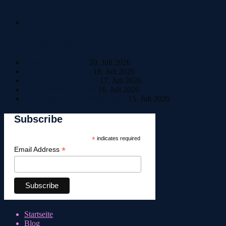
Neueste Beiträge
Home Sweet Home
20. Juli 2026
Bestle einfach Beste!
18. Juli 2026
Tag 6: Ankunft in Riva
17. Juli 2026
Tag 5: Pause in Trento
16. Juli 2026
Tag 4: Italienisches Wetterchaos
15. Juli 2026
Subscribe
*
indicates required
*
Email Address
Startseite
Blog