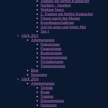
Training mit Steffen Kistmacher
Nachhol – Sporttest
Working Space
2. Training mit Steffen Kistmacher
Übung macht den Meister
Koordinatenchallenge
Auf ein neues und letztes Mal
Tag 1
AlpX 2021
Arbeitsgruppen
Dokugruppe
Finanzgruppe
Routengruppe
Sponsorengruppe
Technikgruppe
Trainingsgruppe
Blog
Sponsoren
AlpX 2016
Arbeitsgruppen
Technik
Route
Training
Dokumentation
Sponsoren