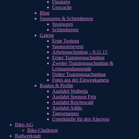
Finanzen
Geocache
Blog
Sponsoren & Schirmherren
Sponsoren
Schirmherren
Galerie
Erste Testtour
Sponsorenevent
Arbeitsnachmittag – 9.11.15
Erster Trainingsnachmittag
Zweiter Trainingsnachmittag &
Leistungsdiagnostik
Dritter Trainingsnachmittag
Fotos aus der Einwegkamera
Routen & Profile
Ausfahrt Walberla
Ausfahrt Sponsor Frör
Ausfahrt Reichswald
Ausfahrt Adlitz
Tagesetappen
Unterkünfte für den Alpcross
Bike-AG
Bike-Challenge
Radwerkstatt