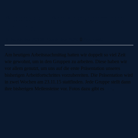
Alpcross – Arbeitsnachmittag –
9.11.15
9. November 2015
6. Dezember 2020
AlpcrossGFE
Am heutigen Arbeitsnachmittag hatten wir doppelt so viel Zeit
wie gewohnt, um in den Gruppen zu arbeiten. Diese haben wir
vor allem genutzt, um uns auf die erste Präsentation unseres
bisherigen Arbeitfortschrittes vorzubereiten. Die Präsentation wird
in zwei Wochen am 23.11.15 stattfinden. Jede Gruppe stellt dann
ihre bisherigen Meilensteine vor. Fotos dazu gibt es
hier
.