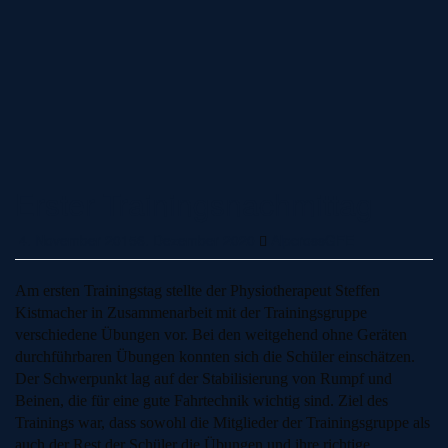
Erster Trainingsnachmittag
4. November 2015
6. Dezember 2020
AlpcrossGFE
Am ersten Trainingstag stellte der Physiotherapeut Steffen
Kistmacher in Zusammenarbeit mit der Trainingsgruppe
verschiedene Übungen vor. Bei den weitgehend ohne Geräten
durchführbaren Übungen konnten sich die Schüler einschätzen.
Der Schwerpunkt lag auf der Stabilisierung von Rumpf und
Beinen, die für eine gute Fahrtechnik wichtig sind. Ziel des
Trainings war, dass sowohl die Mitglieder der Trainingsgruppe als
auch der Rest der Schüler die Übungen und ihre richtige