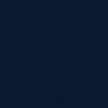
Zweiter Trainingsnachmittag &
Leistungsdiagnostik
4. November 2015
6. Dezember 2020
AlpcrossGFE