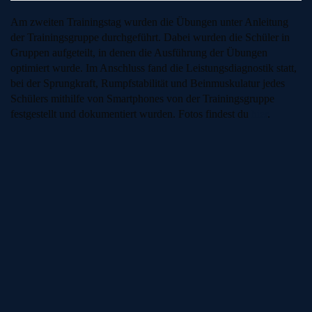
Am zweiten Trainingstag wurden die Übungen unter Anleitung
der Trainingsgruppe durchgeführt. Dabei wurden die Schüler in
Gruppen aufgeteilt, in denen die Ausführung der Übungen
optimiert wurde. Im Anschluss fand die Leistungsdiagnostik statt,
bei der Sprungkraft, Rumpfstabilität und Beinmuskulatur jedes
Schülers mithilfe von Smartphones von der Trainingsgruppe
festgestellt und dokumentiert wurden. Fotos findest du
hier
.